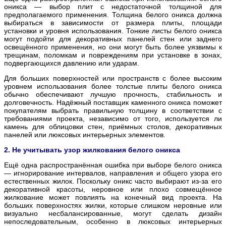
оникса — выбор плит с недостаточной толщиной для
предполагаемого применения. Толщина белого оникса должна
выбираться в зависимости от размера плиты, площади
установки и уровня использования. Тонкие листы белого оникса
могут подойти для декоративных панелей стен или заднего
освещённого применения, но они могут быть более уязвимы к
трещинам, поломкам и повреждениям при установке в зонах,
подвергающихся давлению или ударам.
Для больших поверхностей или пространств с более высоким
уровнем использования более толстые плиты белого оникса
обычно обеспечивают лучшую прочность, стабильность и
долговечность. Надёжный поставщик каменного оникса поможет
покупателям выбрать правильную толщину в соответствии с
требованиями проекта, независимо от того, используется ли
камень для облицовки стен, приёмных столов, декоративных
панелей или люксовых интерьерных элементов.
2. Не учитывать узор жилкования белого оникса
Ещё одна распространённая ошибка при выборе белого оникса
— игнорирование интервалов, направления и общего узора его
естественных жилок. Поскольку оникс часто выбирают из-за его
декоративной красоты, неровное или плохо совмещённое
жилкование может повлиять на конечный вид проекта. На
больших поверхностях жилки, которые слишком неровные или
визуально несбалансированные, могут сделать дизайн
непоследовательным, особенно в люксовых интерьерных