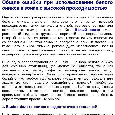
Общие ошибки при использовании белого
оникса в зонах с высокой проходимостью
Одной из самых распространённых ошибок при использовании
белого оникса является установка его в зонах высокой
проходимости, таких как холлы отелей, торговые центры или
оживлённые коммерческие полы. Хотя
белый оникс
имеет
роскошный вид, это хрупкий и пористый природный камень,
который легко может поцарапаться, окраситься или износиться
со временем. По этой причине профессиональный поставщик
каменного оникса обычно рекомендует использовать белый
оникс только в декоративных зонах, а не на поверхностях,
подвергающихся ежедневному сильному использованию.
Ещё одна распространённая ошибка — выбор белого оникса
для кухонных столешниц, где кислотные жидкости, такие как
лимонный сок, уксус, кофе и кулинарные масла, могут
повредить поверхность. Даже при правильной герметизации
белый оникс требует тщательного ухода и лучше подходит для
акцентных стен, заднего освещённого панелей, приёмных
столов и люксовых интерьерных акцентов. Работа с надёжным
поставщиком каменного оникса помогает покупателям
правильно выбрать применение белого оникса и избежать
дорогостоящих проектных ошибок.
1. Выбор белого оникса с недостаточной толщиной
Ещё одна распространённая ошибка при использовании белого