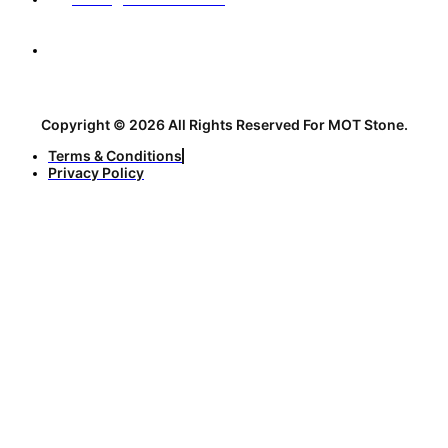
No. 12, 31st Alley, Sharif Vaqefi Street, before the
intersection with Abolhasani Esfahani Street, Isfahan,
Iran, 3nd Floor
Copyright © 2026 All Rights Reserved For MOT Stone.
Terms & Conditions
Privacy Policy