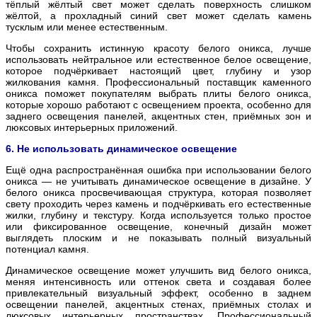
тёплый жёлтый свет может сделать поверхность слишком
жёлтой, а прохладный синий свет может сделать камень
тусклым или менее естественным.
Чтобы сохранить истинную красоту белого оникса, лучше
использовать нейтральное или естественное белое освещение,
которое подчёркивает настоящий цвет, глубину и узор
жилкования камня. Профессиональный поставщик каменного
оникса поможет покупателям выбрать плиты белого оникса,
которые хорошо работают с освещением проекта, особенно для
заднего освещения панелей, акцентных стен, приёмных зон и
люксовых интерьерных приложений.
6. Не использовать динамическое освещение
Ещё одна распространённая ошибка при использовании белого
оникса — не учитывать динамическое освещение в дизайне. У
белого оникса просвечивающая структура, которая позволяет
свету проходить через камень и подчёркивать его естественные
жилки, глубину и текстуру. Когда используется только простое
или фиксированное освещение, конечный дизайн может
выглядеть плоским и не показывать полный визуальный
потенциал камня.
Динамическое освещение может улучшить вид белого оникса,
меняя интенсивность или оттенок света и создавая более
привлекательный визуальный эффект, особенно в заднем
освещении панелей, акцентных стенах, приёмных столах и
люксовых интерьерных пространствах. Профессиональный