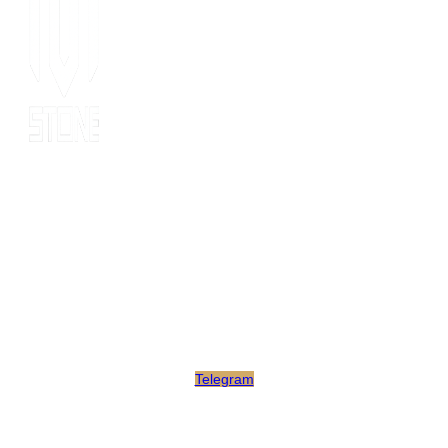
Since 2014, MOT stone has been the leading export service. we
have 10 years’ experience of export to 20 countries for all kinds
of stones. MOT is supported by consultants, expertise and
business coaches who are experienced in their fields for many
years. At MOT, we strive to build long-lasting client relationships
by developing innovative marketing strategies that enable growth
and scale.
Telegram