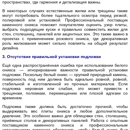
пространствах, где гармония и детализация важны.
В некоторых случаях естественные жилки или трещины также
могут потребовать более тщательного осмотра перед резкой,
полировкой или установкой. Профессиональный поставщик
каменного оникса поможет покупателям оценить узор плиты,
выбрать подходящие куски и правильно совместить жилки для
стен, столешниц, панелей или акцентных зон. Это также важно в
проектах с применением розового оникса, где декоративная
роль жилкования может сильно повлиять на общий результат
дизайна.
3. Отсутствие правильной установки подложки
Ещё одна распространённая ошибка при использовании белого
оникса — игнорирование важности правильной установки
подложки. Поскольку белый оникс — хрупкий природный камень,
поверхность под ним должна быть идеально ровной, ровной,
стабильной и изготовленной из прочных материалов. Если
подложка неровная или слабая, это может привести к
трещинам, поломкам, перемещению или плохой адгезии со
временем.
Подложка также должна быть достаточно прочной, чтобы
выдерживать вес плиты оникса и любое дополнительное
давление. Это особенно важно для облицовки стен, столешниц,
приёмных столов и декоративных панелей. Работа с опытным
поставщиком каменного оникса и профессиональным
установщиком помогает обеспечить, чтобы белый оникс был