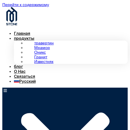
Перейти к содержимому
Главная
продукты
травертин
Мрамор
Оникс
Гранит
Известняк
блог
О Нас
Связаться
Русский