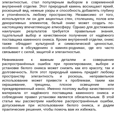
элегантностью, стал популярным выбором в современной
внутренней отделке. Этот природный камень восхищают яркий,
роскошный вид, нежные узоры и способность добавлять глубину
и утончённость любому пространству. Независимо от того,
используется ли он для акцентных стен, столешниц, полов или
декоративных элементов, белый оникс может создать по-
настоящему впечатляющую атмосферу. Однако для достижения
наилучших результатов требуется правильные знания,
тщательный выбор и качественное получение от надёжного
поставщика каменного оникса. Кроме внутренней отделки, оникс
также обладает культурной и символической ценностью,
особенно в обсуждениях о камнях-родниках, где его часто
связывают с силой, защитой и элегантностью.
Невнимание к важным деталям и совершение
распространённых ошибок при проектировании, выборе и
установке белого оникса может снизить как его красоту, так и
долговечность. Хотя этот природный камень придаёт любому
пространству элегантность и роскошь, неправильное
использование может привести к проблемам, таким как
окрашивание, трещины, плохое освещение или
преждевременный износ. Именно поэтому выбор качественного
материала от надёжного поставщика каменного оникса и
соблюдение правил установки является обязательным. В этой
статье мы рассмотрим наиболее распространённые ошибки,
допускаемые при использовании белого оникса, и дадим
практические решения, чтобы помочь вам их избежать.