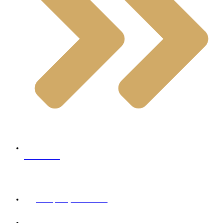
Limestone
Contact Info
+98 (900) 999 95 64
sales@motstone.com