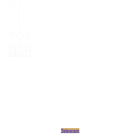
Since 2014, MOT stone has been the leading export service. we
have 10 years’ experience of export to 20 countries for all kinds
of stones. MOT is supported by consultants, expertise and
business coaches who are experienced in their fields for many
years. At MOT, we strive to build long-lasting client relationships
by developing innovative marketing strategies that enable growth
and scale.
Telegram