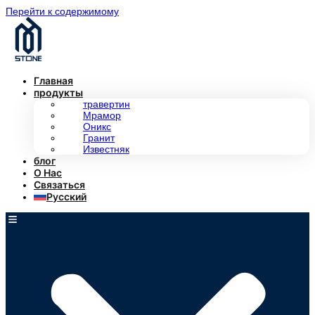
Перейти к содержимому
Главная
продукты
травертин
Мрамор
Оникс
Гранит
Известняк
блог
О Нас
Связаться
Русский