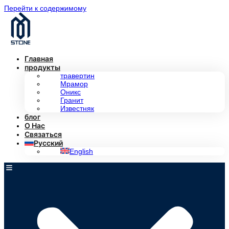
Перейти к содержимому
Главная
продукты
травертин
Мрамор
Оникс
Гранит
Известняк
блог
О Нас
Связаться
Русский
English