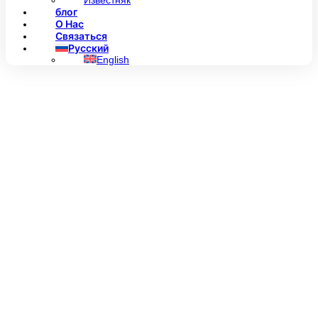
Известняк
блог
О Нас
Связаться
Русский
English