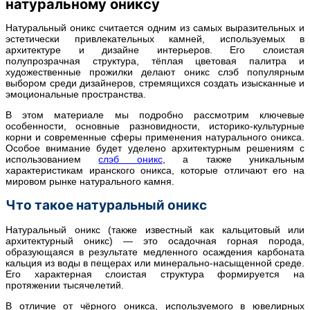
натуральному ониксу
Натуральный оникс считается одним из самых выразительных и
эстетически привлекательных камней, используемых в
архитектуре и дизайне интерьеров. Его слоистая
полупрозрачная структура, тёплая цветовая палитра и
художественные прожилки делают оникс слэб популярным
выбором среди дизайнеров, стремящихся создать изысканные и
эмоциональные пространства.
В этом материале мы подробно рассмотрим ключевые
особенности, основные разновидности, историко-культурные
корни и современные сферы применения натурального оникса.
Особое внимание будет уделено архитектурным решениям с
использованием
слэб оникс
, а также уникальным
характеристикам иранского оникса, которые отличают его на
мировом рынке натурального камня.
Что такое натуральный оникс
Натуральный оникс (также известный как кальцитовый или
архитектурный оникс) — это осадочная горная порода,
образующаяся в результате медленного осаждения карбоната
кальция из воды в пещерах или минерально-насыщенной среде.
Его характерная слоистая структура формируется на
протяжении тысячелетий.
В отличие от чёрного оникса, используемого в ювелирных