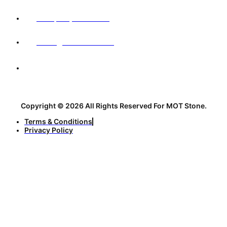
+98 (900) 999 95 64
sales@motstone.com
No. 12, 31st Alley, Sharif Vaqefi Street, before the
intersection with Abolhasani Esfahani Street, Isfahan,
Iran, 3nd Floor
Copyright © 2026 All Rights Reserved For MOT Stone.
Terms & Conditions
Privacy Policy