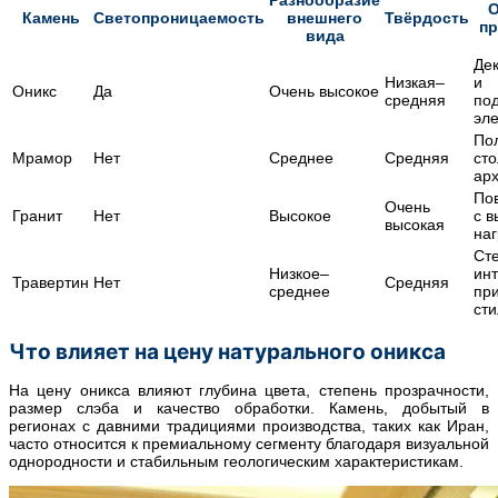
О
Камень
Светопроницаемость
внешнего
Твёрдость
пр
вида
Де
Низкая–
и
Оникс
Да
Очень высокое
средняя
по
эл
По
Мрамор
Нет
Среднее
Средняя
ст
арх
По
Очень
Гранит
Нет
Высокое
с в
высокая
наг
Ст
Низкое–
ин
Травертин
Нет
Средняя
среднее
пр
ст
Что влияет на цену натурального оникса
На цену оникса влияют глубина цвета, степень прозрачности,
размер слэба и качество обработки. Камень, добытый в
регионах с давними традициями производства, таких как Иран,
часто относится к премиальному сегменту благодаря визуальной
однородности и стабильным геологическим характеристикам.