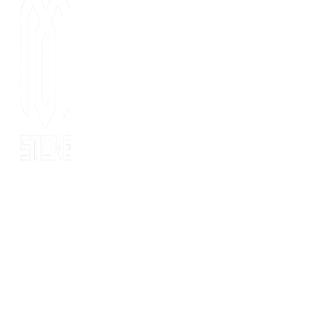
Since 2014, MOT stone has been the leading export service. we
have 10 years’ experience of export to 20 countries for all kinds
of stones. MOT is supported by consultants, expertise and
business coaches who are experienced in their fields for many
years. At MOT, we strive to build long-lasting client relationships
by developing innovative marketing strategies that enable growth
and scale.