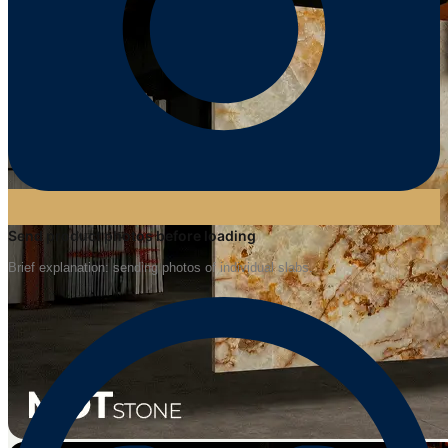
Send product photos before loading
Brief explanation: sending photos of individual slabs.