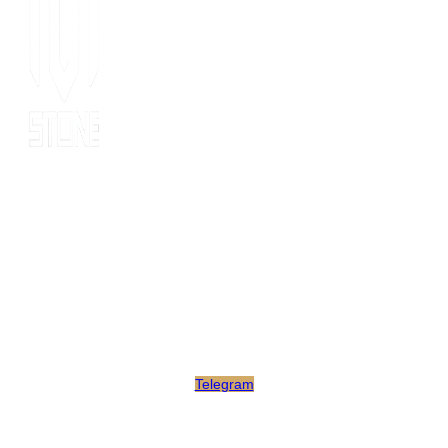
Since 2014, MOT stone has been the leading export service. we
have 10 years’ experience of export to 20 countries for all kinds
of stones. MOT is supported by consultants, expertise and
business coaches who are experienced in their fields for many
years. At MOT, we strive to build long-lasting client relationships
by developing innovative marketing strategies that enable growth
and scale.
Telegram