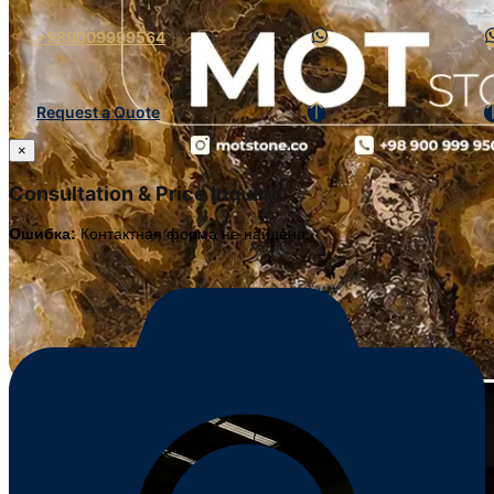
+989009999564
Request a Quote
×
Consultation & Price Inquiry
Ошибка:
Контактная форма не найдена.