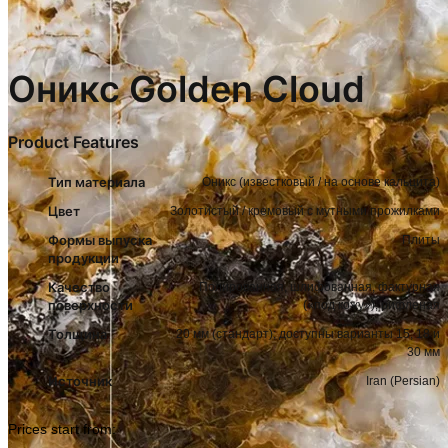
Оникс Golden Cloud
Product Features
Тип материала
Оникс (известковый / на основе кальцита)
Цвет
Золотистый / кремовый с мутными прожилками
Формы выпуска
Плиты
продукции
Качество
Полированная, шлифованная, фактурная
поверхности
(«под кожу»), рифленая
Толщина
20 мм (стандарт); доступны варианты 15, 18 и
30 мм
Источник
Iran (Persian)
Prices start from: