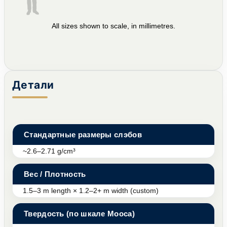
All sizes shown to scale, in millimetres.
Детали
Стандартные размеры слэбов
~2.6–2.71 g/cm³
Вес / Плотность
1.5–3 m length × 1.2–2+ m width (custom)
Твердость (по шкале Мооса)