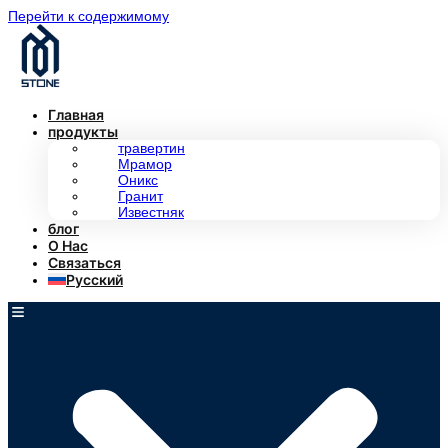
Перейти к содержимому
Главная
продукты
травертин
Мрамор
Оникс
Гранит
Известняк
блог
О Нас
Связаться
Русский