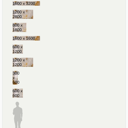
1600 x 3200
1200 x
2800
800 x
1800
1600 x 1600
600 x
1200
1200 x
1200
300
x
600
600 x
600