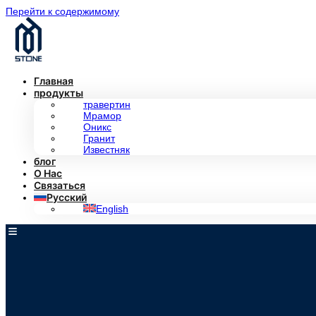
Перейти к содержимому
Главная
продукты
травертин
Мрамор
Оникс
Гранит
Известняк
блог
О Нас
Связаться
Русский
English