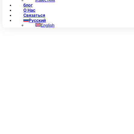
Известняк
блог
О Нас
Связаться
Русский
English