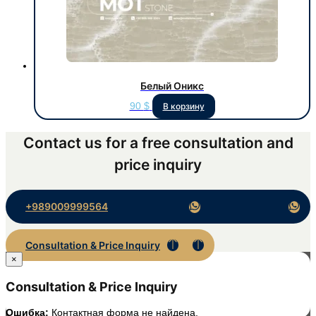
Белый Оникс
90
$
В корзину
Contact us for a free consultation and
price inquiry
+989009999564
Consultation & Price Inquiry
×
Consultation & Price Inquiry
Ошибка:
Контактная форма не найдена.