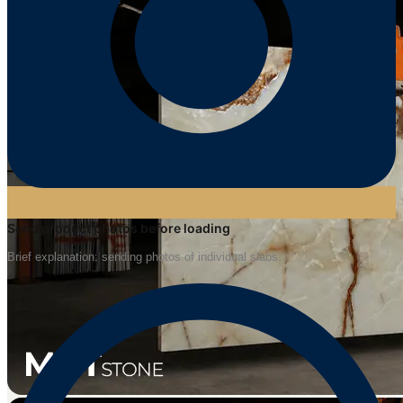
Send product photos before loading
Brief explanation: sending photos of individual slabs.