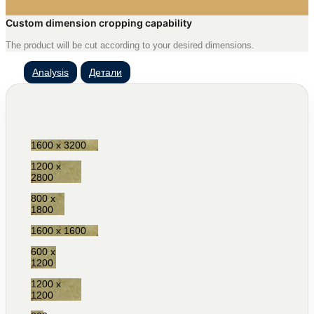
Custom dimension cropping capability
The product will be cut according to your desired dimensions.
Analysis
Детали
1600 x 3200
1200 x
2800
800 x
1800
1600 x 1600
600 x
1200
1200 x
1200