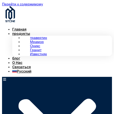
Перейти к содержимому
Главная
продукты
травертин
Мрамор
Оникс
Гранит
Известняк
блог
О Нас
Связаться
Русский