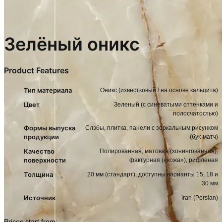
Зелёный оникс
Product Features
Тип материала
Оникс (известковый / на основе кальцита)
Цвет
Зеленый (с синеватыми оттенками и
полосчатостью)
Формы выпуска
Слэбы, плитка, панели с зеркальным рисунком
продукции
(бук-матч)
Качество
Полированная, матовая (хонингованная),
поверхности
фактурная («кожа»), рифленая
Толщина
20 мм (стандарт); доступны варианты 15, 18 и
30 мм
Источник
Iran (Persian)
Prices start from: