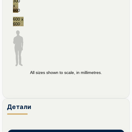
300
x
600
600 x
600
All sizes shown to scale, in millimetres.
Детали