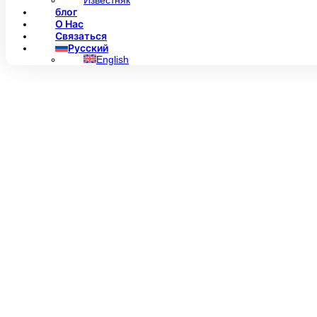
Известняк
блог
О Нас
Связаться
Русский
English