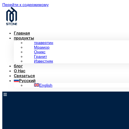
Перейти к содержимому
Главная
продукты
травертин
Мрамор
Оникс
Гранит
Известняк
блог
О Нас
Связаться
Русский
English