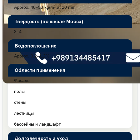
Approx. 48–53 kg/m² at 20 mm
Твердость (по шкале Мооса)
3–4
Водопоглощение
Approx. 0.2–1.2%
Области применения
Фасады
полы
стены
лестницы
бассейны и ландшафт
Долговечность и уход