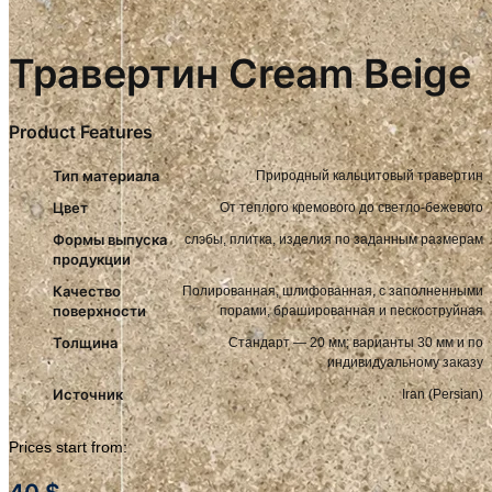
Травертин Cream Beige
Product Features
Тип материала
Природный кальцитовый травертин
Цвет
От теплого кремового до светло-бежевого
Формы выпуска
слэбы, плитка, изделия по заданным размерам
продукции
Качество
Полированная, шлифованная, с заполненными
поверхности
порами, брашированная и пескоструйная
Толщина
Стандарт — 20 мм; варианты 30 мм и по
индивидуальному заказу
Источник
Iran (Persian)
Prices start from: