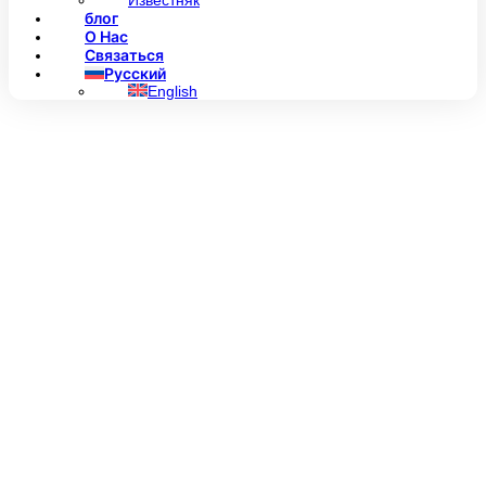
Известняк
блог
О Нас
Связаться
Русский
English