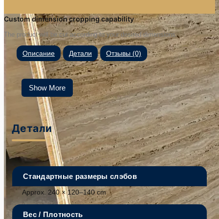
Custom dimension cropping capability
The product will be cut according to your desired dimensions.
Описание
Детали
Отзывы (0)
Show More
Детали
Стандартные размеры слэбов
Approx. 240 × 120–140 cm
Вес / Плотность