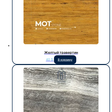
Желтый травертин
40
$
В корзину