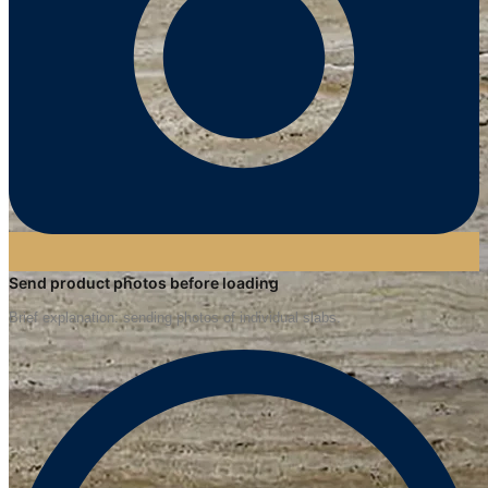
Send product photos before loading
Brief explanation: sending photos of individual slabs.