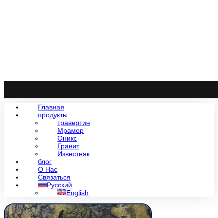
Главная
продукты
травертин
Мрамор
Оникс
Гранит
Известняк
блог
О Нас
Связаться
Русский
English