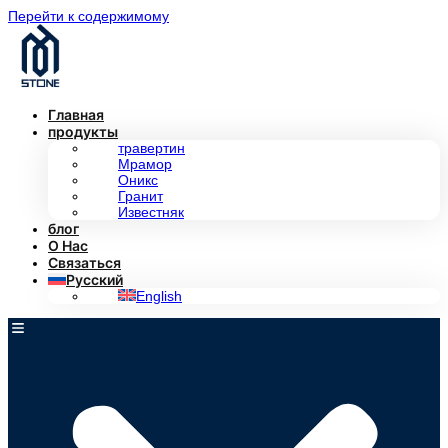
Перейти к содержимому
Главная
продукты
травертин
Мрамор
Оникс
Гранит
Известняк
блог
О Нас
Связаться
Русский
English