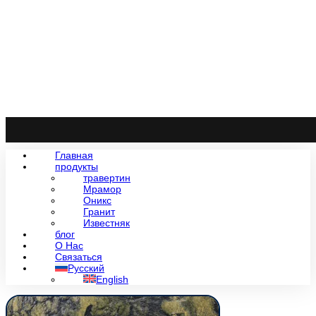
Главная
продукты
травертин
Мрамор
Оникс
Гранит
Известняк
блог
О Нас
Связаться
Русский
English