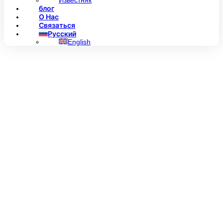
Известняк
блог
О Нас
Связаться
Русский
English