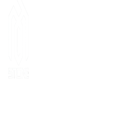
Since 2014, MOT stone has been the leading export service. we
have 10 years’ experience of export to 20 countries for all kinds
of stones. MOT is supported by consultants, expertise and
business coaches who are experienced in their fields for many
years. At MOT, we strive to build long-lasting client relationships
by developing innovative marketing strategies that enable growth