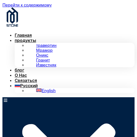
Перейти к содержимому
Главная
продукты
травертин
Мрамор
Оникс
Гранит
Известняк
блог
О Нас
Связаться
Русский
English