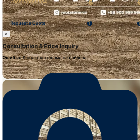
+989009999564
Request a Quote
×
Consultation & Price Inquiry
Ошибка:
Контактная форма не найдена.