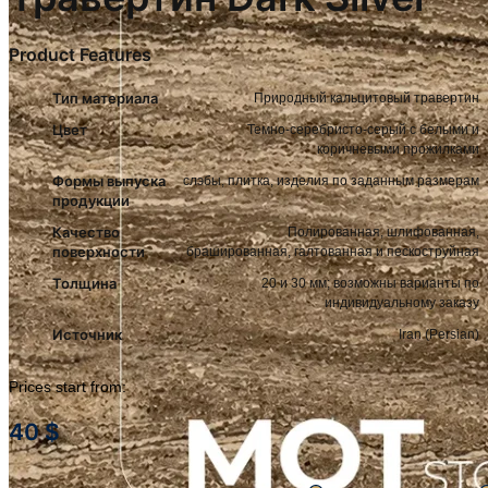
Product Features
Тип материала
Природный кальцитовый травертин
Цвет
Темно-серебристо-серый с белыми и
коричневыми прожилками
Формы выпуска
слэбы, плитка, изделия по заданным размерам
продукции
Качество
Полированная, шлифованная,
поверхности
брашированная, галтованная и пескоструйная
Толщина
20 и 30 мм; возможны варианты по
индивидуальному заказу
Источник
Iran (Persian)
Prices start from:
40
$