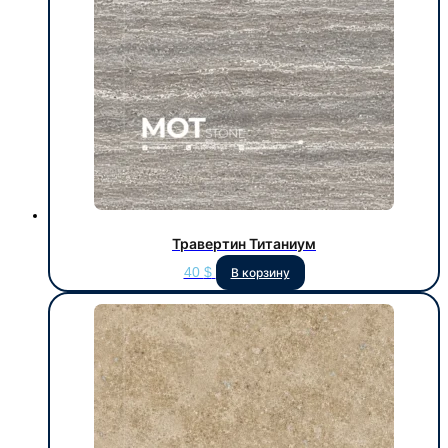
Травертин Титаниум
40
$
В корзину