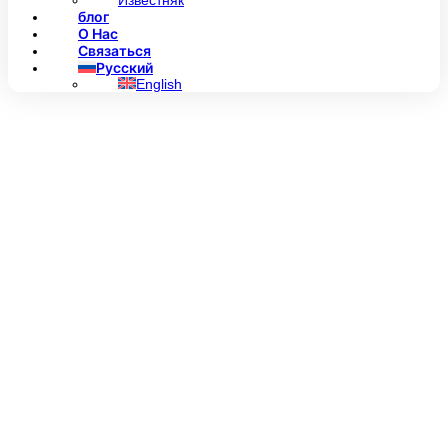
Известняк
блог
О Нас
Связаться
Русский
English