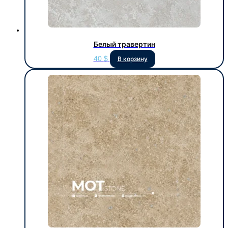
Белый травертин
40
$
В корзину