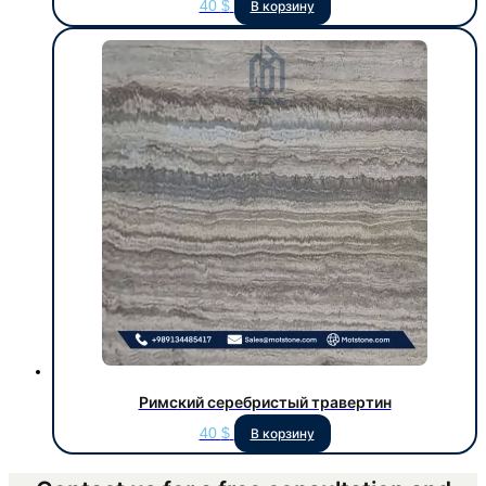
40
$
В корзину
Римский серебристый травертин
40
$
В корзину