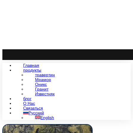
Главная
продукты
травертин
Мрамор
Оникс
Гранит
Известняк
блог
О Нас
Связаться
Русский
English