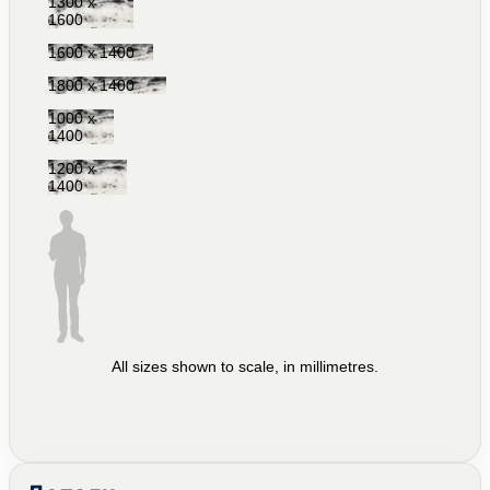
1300 x
1600
1600 x 1400
1800 x 1400
1000 x
1400
1200 x
1400
All sizes shown to scale, in millimetres.