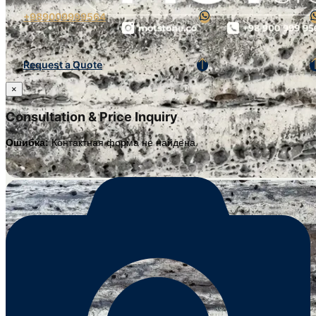
+989009999564
Request a Quote
×
Consultation & Price Inquiry
Ошибка:
Контактная форма не найдена.