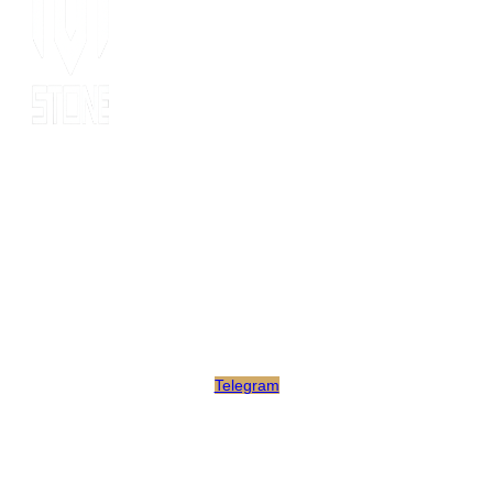
Since 2014, MOT stone has been the leading export service. we
have 10 years’ experience of export to 20 countries for all kinds
of stones. MOT is supported by consultants, expertise and
business coaches who are experienced in their fields for many
years. At MOT, we strive to build long-lasting client relationships
by developing innovative marketing strategies that enable growth
and scale.
Telegram