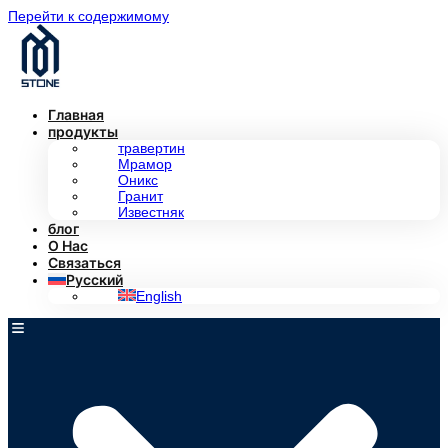
Перейти к содержимому
Главная
продукты
травертин
Мрамор
Оникс
Гранит
Известняк
блог
О Нас
Связаться
Русский
English