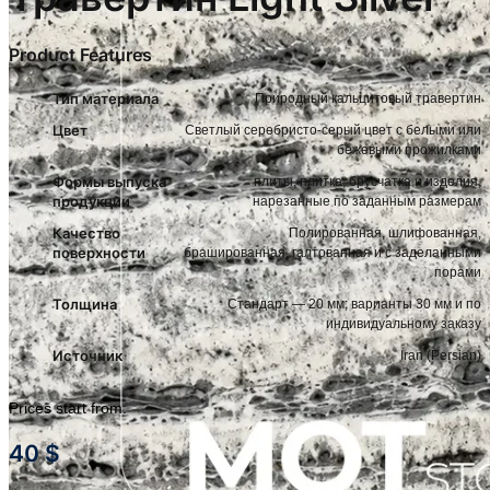
Product Features
Тип материала
Природный кальцитовый травертин
Цвет
Светлый серебристо-серый цвет с белыми или
бежевыми прожилками
Формы выпуска
плиты, плитка, брусчатка и изделия,
продукции
нарезанные по заданным размерам
Качество
Полированная, шлифованная,
поверхности
брашированная, галтованная и с заделанными
порами
Толщина
Стандарт — 20 мм; варианты 30 мм и по
индивидуальному заказу
Источник
Iran (Persian)
Prices start from:
40
$