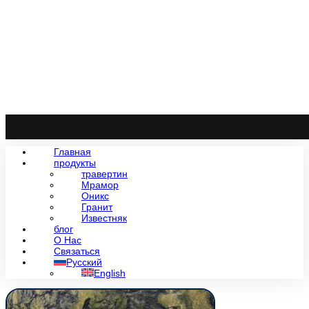
Главная
продукты
травертин
Мрамор
Оникс
Гранит
Известняк
блог
О Нас
Связаться
Русский
English