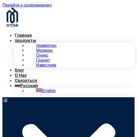
Перейти к содержимому
Главная
продукты
травертин
Мрамор
Оникс
Гранит
Известняк
блог
О Нас
Связаться
Русский
English