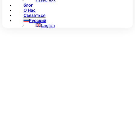
Известняк
блог
О Нас
Связаться
Русский
English