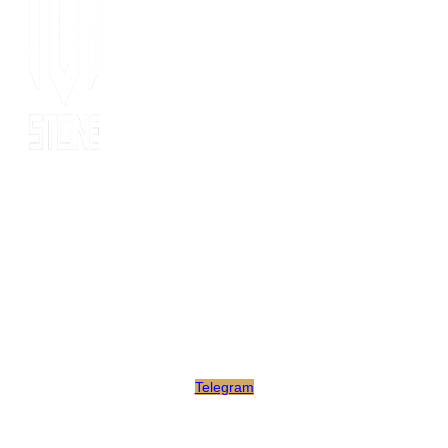
Since 2014, MOT stone has been the leading export service. we
have 10 years’ experience of export to 20 countries for all kinds
of stones. MOT is supported by consultants, expertise and
business coaches who are experienced in their fields for many
years. At MOT, we strive to build long-lasting client relationships
by developing innovative marketing strategies that enable growth
and scale.
Telegram