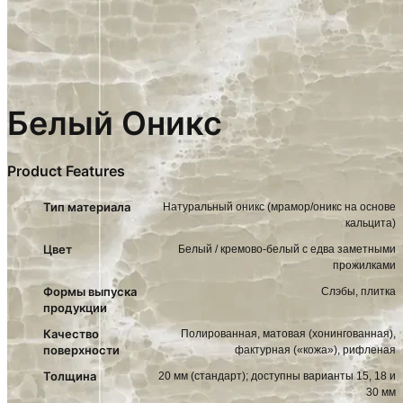
Белый Оникс
Product Features
Тип материала
Натуральный оникс (мрамор/оникс на основе
кальцита)
Цвет
Белый / кремово-белый с едва заметными
прожилками
Формы выпуска
Слэбы, плитка
продукции
Качество
Полированная, матовая (хонингованная),
поверхности
фактурная («кожа»), рифленая
Толщина
20 мм (стандарт); доступны варианты 15, 18 и
30 мм