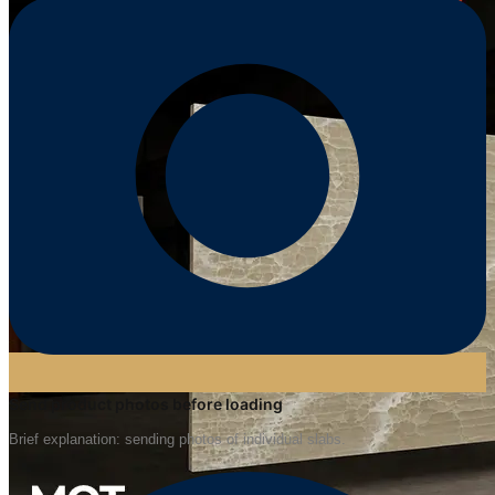
Send product photos before loading
Brief explanation: sending photos of individual slabs.