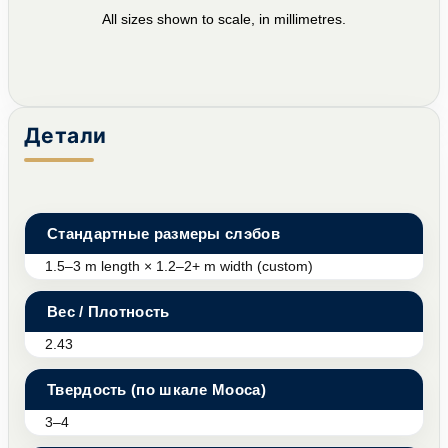
All sizes shown to scale, in millimetres.
Детали
Стандартные размеры слэбов
1.5–3 m length × 1.2–2+ m width (custom)
Вес / Плотность
2.43
Твердость (по шкале Мооса)
3–4