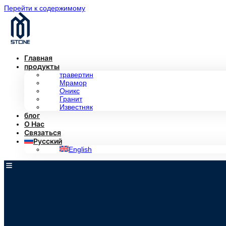
Перейти к содержимому
Главная
продукты
травертин
Мрамор
Оникс
Гранит
Известняк
блог
О Нас
Связаться
Русский
English