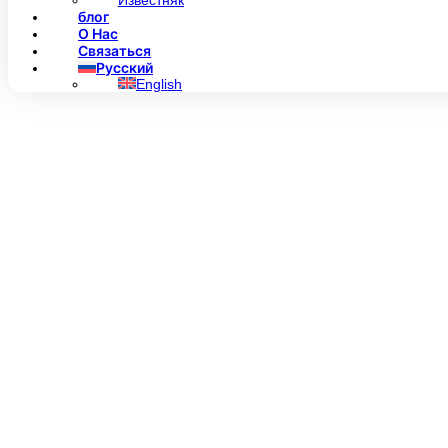
Известняк
блог
О Нас
Связаться
Русский
English