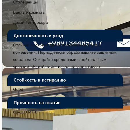
Столешницы
Ванные комнаты
Дизайн интерьера
Долговечность и уход
Отлично подходит для использования внутри
помещений. Периодически обрабатывайте защитным
составом. Очищайте средствами с нейтральным
уровнем pH; избегайте использования кислот.
Стойкость к истиранию
Good
Прочность на сжатие
80–150 MPa