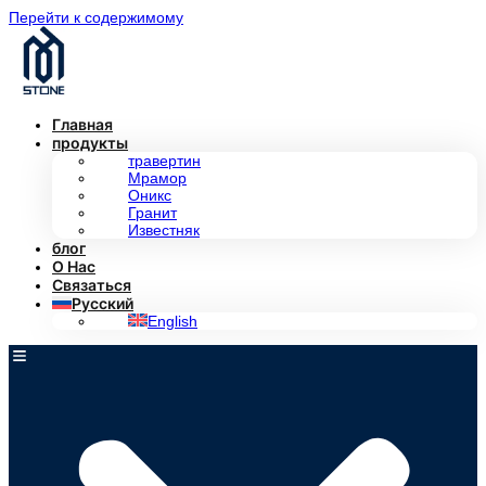
Перейти к содержимому
Главная
продукты
травертин
Мрамор
Оникс
Гранит
Известняк
блог
О Нас
Связаться
Русский
English