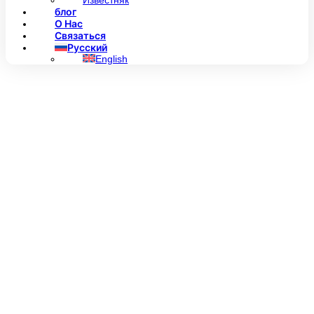
Известняк
блог
О Нас
Связаться
Русский
English