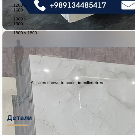
1200 x
1600
1300 x
1300
1800 x 1800
All sizes shown to scale, in millimetres.
Детали