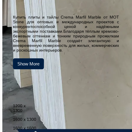
Купить плиты и тайлы Crema Marfil Marble от MOT
Stone для оптовых и международных проектов с
конкурентоспособной ценой и надёжными
экспортными поставками.Благодаря тёплым кремово-
бежевым оттенкам и тонким природным прожилкам
Crema Marfil Marble создаёт элегантную и
вневременную поверхность для жилых, коммерческих
и роскошных интерьеров.
Show More
1200 x
1300
1600 x 1300
1600 x 1600