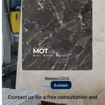
Мрамор COCO
30
$
В корзину
Contact us for a free consultation and
price inquiry