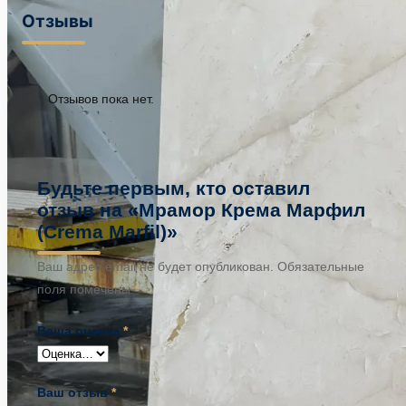
Отзывы
Отзывов пока нет.
Будьте первым, кто оставил
отзыв на «Мрамор Крема Марфил
(Crema Marfil)»
Ваш адрес email не будет опубликован.
Обязательные
поля помечены
*
Ваша оценка
*
Ваш отзыв
*