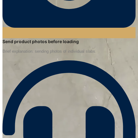
Send product photos before loading
Brief explanation: sending photos of individual slabs.