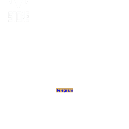
Since 2014, MOT stone has been the leading export service. we
have 10 years’ experience of export to 20 countries for all kinds
of stones. MOT is supported by consultants, expertise and
business coaches who are experienced in their fields for many
years. At MOT, we strive to build long-lasting client relationships
by developing innovative marketing strategies that enable growth
and scale.
Telegram