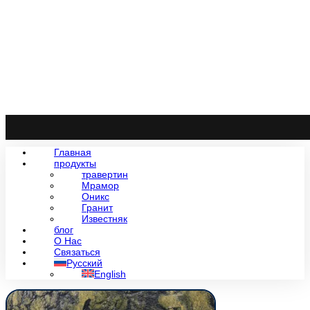
Главная
продукты
травертин
Мрамор
Оникс
Гранит
Известняк
блог
О Нас
Связаться
Русский
English