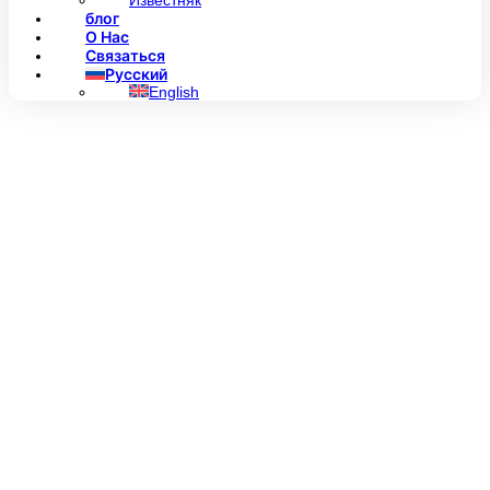
Известняк
блог
О Нас
Связаться
Русский
English