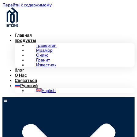
Перейти к содержимому
Главная
продукты
травертин
Мрамор
Оникс
Гранит
Известняк
блог
О Нас
Связаться
Русский
English