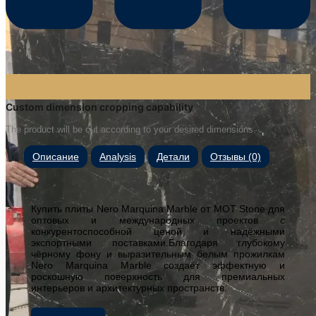
Custom dimension cropping capability
The product will be cut according to your desired dimensions.
Описание
Analysis
Детали
Отзывы (0)
Купить плиты Nero Marquina Marble от MOT Stone для
оптовых и международных проектов с
конкурентоспособной ценой и надёжными
экспортными поставками.Благодаря глубокому
чёрному фону и выразительным белым прожилкам
Nero Marquina Marble создаёт эффектную и
роскошную поверхность для премиальных
интерьеров и архитектурных пространств.