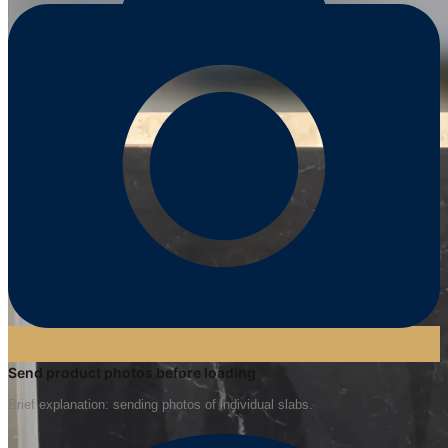
Send product photos before loading
Brief explanation: sending photos of individual slabs.