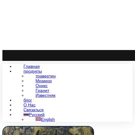
Главная
продукты
травертин
Мрамор
Оникс
Гранит
Известняк
блог
О Нас
Связаться
Русский
English