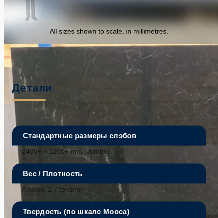
All sizes shown to scale, in millimetres.
Детали
Стандартные размеры слэбов
2400+ × 1200+ mm (Jumbo)
Вес / Плотность
Approx. 2.7 tons/m³
Твердость (по шкале Мооса)