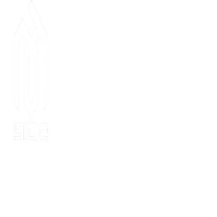
Since 2014, MOT stone has been the leading export service. we
have 10 years’ experience of export to 20 countries for all kinds
of stones. MOT is supported by consultants, expertise and
business coaches who are experienced in their fields for many
years. At MOT, we strive to build long-lasting client relationships