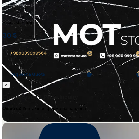
Источник
Iran (Persian)
Prices start from:
30
$
+989009999564
Request a Quote
×
Consultation & Price Inquiry
Ошибка:
Контактная форма не найдена.