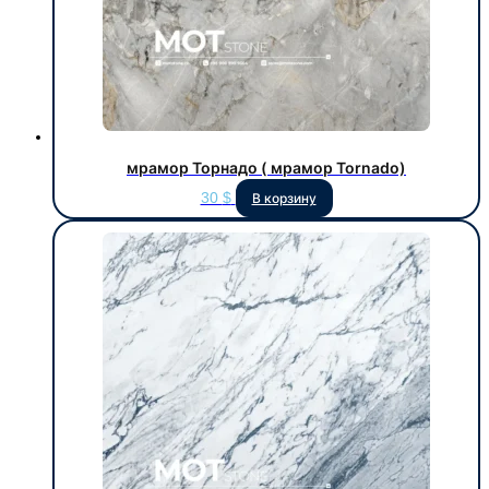
мрамор Торнадо ( мрамор Tornado)
30
$
В корзину