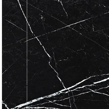
Мрамор Неро Маркина
(Nero Marquina)
Product Features
Тип материала
Натуральный мрамор
Цвет
Насыщенный черный цвет с эффектными
белыми прожилками
Формы выпуска
Слэбы, плитка, изделия по размерам заказчика
продукции
Качество
Полированная, шлифованная, брашированная
поверхности
Толщина
2 см, 3 см (стандарт)