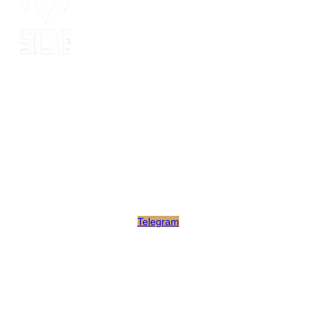
Since 2014, MOT stone has been the leading export service. we
have 10 years’ experience of export to 20 countries for all kinds
of stones. MOT is supported by consultants, expertise and
business coaches who are experienced in their fields for many
years. At MOT, we strive to build long-lasting client relationships
by developing innovative marketing strategies that enable growth
and scale.
Telegram