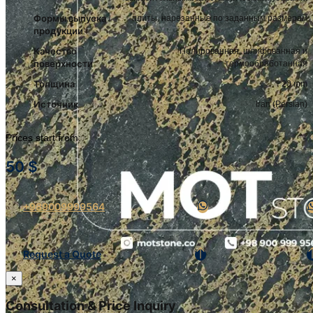
Формы выпуска
плиты, нарезанные по заданным размерам
продукции
Качество
Полированная, шлифованная и
поверхности
термообработанная
Толщина
20 mm
Источник
Iran (Persian)
Prices start from:
50
$
+989009999564
Request a Quote
×
Consultation & Price Inquiry