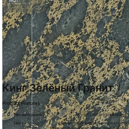
Кинг Зелёный Гранит
Product Features
Тип материала
Натуральный гранит
Цвет
Насыщенный изумрудно-зеленый цвет с
выразительными кристаллическими узорами.