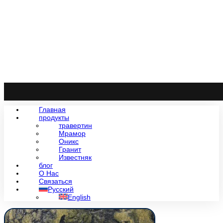
Главная
продукты
травертин
Мрамор
Оникс
Гранит
Известняк
блог
О Нас
Связаться
Русский
English