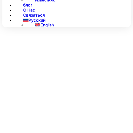
Известняк
блог
О Нас
Связаться
Русский
English