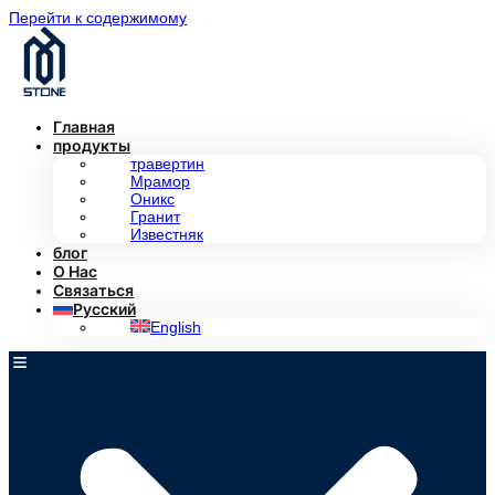
Перейти к содержимому
Главная
продукты
травертин
Мрамор
Оникс
Гранит
Известняк
блог
О Нас
Связаться
Русский
English